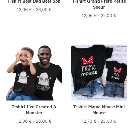
T-shirt Best Dad Best Son
T-shirt Grand Frère Petite
Soeur
12,06
€
-
26,00
€
12,06
€
-
22,00
€
T-shirt I’ve Created A
T-shirt Mama Mouse Mini
Monster
Mouse
12,06
€
-
26,00
€
12,73
€
-
23,00
€